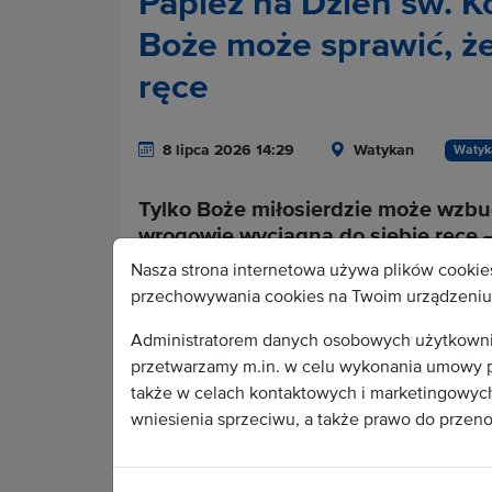
Papież na Dzień św. K
Boże może sprawić, ż
ręce
8 lipca 2026 14:29
Watykan
Watyk
Tylko Boże miłosierdzie może wzbud
wrogowie wyciągną do siebie ręce – 
dwudniowe (4-5 lipca) obchody 27. 
Nasza strona internetowa używa plików cookies
one do Bobbio koło Piacenzy.
przechowywania cookies na Twoim urządzeniu 
Administratorem danych osobowych użytkownikó
przetwarzamy m.in. w celu wykonania umowy p
Cała treść depeszy do
także w celach kontaktowych i marketingowych.
wniesienia sprzeciwu, a także prawo do przen
Wa
Aby stać się odbiorc