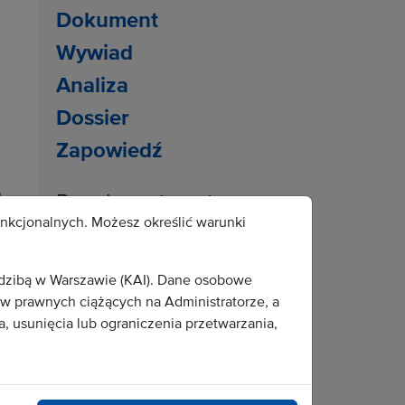
Dokument
Wywiad
Analiza
Dossier
Zapowiedź
a
Popularne tematy:
unkcjonalnych. Możesz określić warunki
wojsko
archeologia
edzibą w Warszawie (KAI). Dane osobowe
liturgia
mężczyźni
 prawnych ciążących na Administratorze, a
, usunięcia lub ograniczenia przetwarzania,
Caritas
konferencja
wystawy