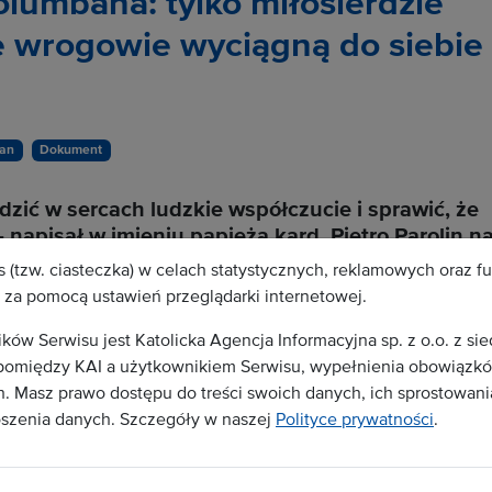
olumbana: tylko miłosierdzie
e wrogowie wyciągną do siebie
an
Dokument
zić w sercach ludzkie współczucie i sprawić, że
napisał w imieniu papieża kard. Pietro Parolin n
Dnia św. Kolumbana w Lodi. 6 lipca przeniosły się
 (tzw. ciasteczka) w celach statystycznych, reklamowych oraz f
za pomocą ustawień przeglądarki internetowej.
w Serwisu jest Katolicka Agencja Informacyjna sp. z o.o. z si
omiędzy KAI a użytkownikiem Serwisu, wypełnienia obowiązków
stępna jest dla zalogowanych użytkowników.
 Masz prawo dostępu do treści swoich danych, ich sprostowania
oszenia danych. Szczegóły w naszej
Polityce prywatności
.
runki abonamentu
ą Serwisu należy podpisać stosowną umowę z