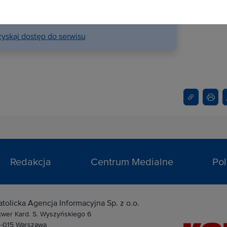
 umowy odbiorca otrzyma dostęp do treści
su na stronie internetowej.
yskaj dostęp do serwisu
Redakcja
Centrum Medialne
Pol
atolicka Agencja Informacyjna Sp. z o.o.
kwer Kard. S. Wyszyńskiego 6
1-015 Warszawa