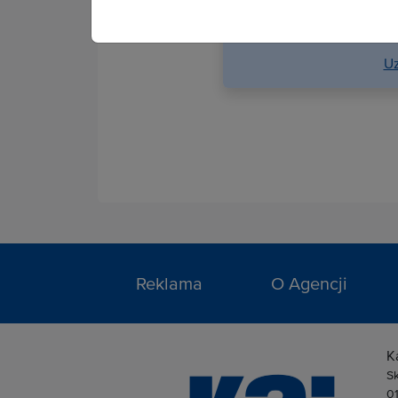
KAI. Po podpisaniu
serwi
Uz
Reklama
O Agencji
K
S
0