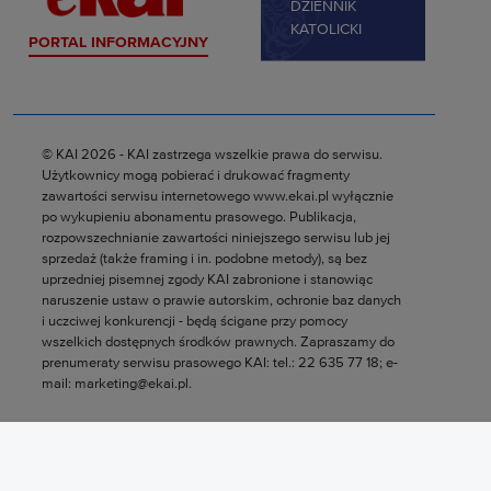
DZIENNIK
KATOLICKI
PORTAL INFORMACYJNY
© KAI 2026 - KAI zastrzega wszelkie prawa do serwisu.
Użytkownicy mogą pobierać i drukować fragmenty
zawartości serwisu internetowego www.ekai.pl wyłącznie
po wykupieniu abonamentu prasowego. Publikacja,
rozpowszechnianie zawartości niniejszego serwisu lub jej
sprzedaż (także framing i in. podobne metody), są bez
uprzedniej pisemnej zgody KAI zabronione i stanowiąc
naruszenie ustaw o prawie autorskim, ochronie baz danych
i uczciwej konkurencji - będą ścigane przy pomocy
wszelkich dostępnych środków prawnych. Zapraszamy do
prenumeraty serwisu prasowego KAI: tel.: 22 635 77 18; e-
mail: marketing@ekai.pl.