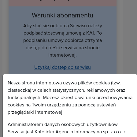
Warunki abonamentu
Aby stać się odbiorcą Serwisu należy
podpisać stosowną umowę z KAI. Po
podpisaniu umowy odbiorca otrzyma
dostęp do treści serwisu na stronie
internetowej.
Uzyskaj dostęp do serwisu
Nasza strona internetowa używa plików cookies (tzw.
ciasteczka) w celach statystycznych, reklamowych oraz
funkcjonalnych. Możesz określić warunki przechowywania
cookies na Twoim urządzeniu za pomocą ustawień
przeglądarki internetowej.
Administratorem danych osobowych użytkowników
Serwisu jest Katolicka Agencja Informacyjna sp. z o.o. z
Wszystkie depesze