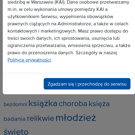
siedzibą w Warszawie (KAI). Dane osobowe przetwarzamy
Dokument
m.in. w celu wykonania umowy pomiędzy KAI a
Wywiad
użytkownikiem Serwisu, wypełnienia obowiązków
prawnych ciążących na Administratorze, a także w celach
Analiza
kontaktowych i marketingowych. Masz prawo dostępu do
Dossier
treści swoich danych, ich sprostowania, usunięcia lub
Zapowiedź
ograniczenia przetwarzania, wniesienia sprzeciwu, a także
prawo do przenoszenia danych. Szczegóły w naszej
Polityce prywatności
.
Popularne tematy:
sport
błogosławieni
patron
COVID-19
Zgadzam się i przechodzę do serwisu
polityka
zakonnice
nauka
książka
choroba
księża
bezdomni
młodzież
relikwie
badania
święto