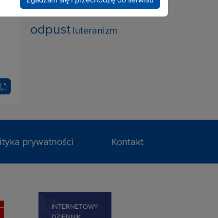
modlitwa
bezdomni
odpust
luteranizm
ityka prywatności
Kontakt
INTERNETOWY
DZIENNIK