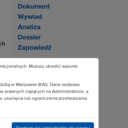
Dokument
Wywiad
Analiza
Dossier
ych
Zapowiedź
Popularne tematy:
unkcjonalnych. Możesz określić warunki
cmentarz
mężczyźni
edzibą w Warszawie (KAI). Dane osobowe
eutanazja
parafia
 prawnych ciążących na Administratorze, a
alkoholizm
dyspensa
fundacja
, usunięcia lub ograniczenia przetwarzania,
jubileusz
samobójstwo
literatura
Jezus Chrystus
Zgadzam się i przechodzę do serwisu