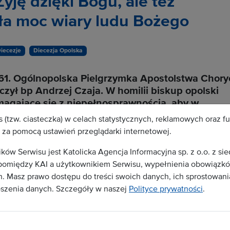
yję dzięki Bogu, ale też
yła moc wiary ludu Bożego
iecezje
Diecezja Opolska
ę 61. Ogólnopolska Pielgrzymka Apostolstwa Chor
zył bp Andrzej Czaja. W homilii biskup opolski
zmagające się z niepełnosprawnością, aby w
ziei, lecz czerpały siłę z pamięci o wielkich
 (tzw. ciasteczka) w celach statystycznych, reklamowych oraz f
danej w Jezusie Chrystusie.
za pomocą ustawień przeglądarki internetowej.
w Serwisu jest Katolicka Agencja Informacyjna sp. z o.o. z si
omiędzy KAI a użytkownikiem Serwisu, wypełnienia obowiązków
stępna jest dla zalogowanych użytkowników.
 Masz prawo dostępu do treści swoich danych, ich sprostowania
oszenia danych. Szczegóły w naszej
Polityce prywatności
.
runki abonamentu
ą Serwisu należy podpisać stosowną umowę z
 umowy odbiorca otrzyma dostęp do treści