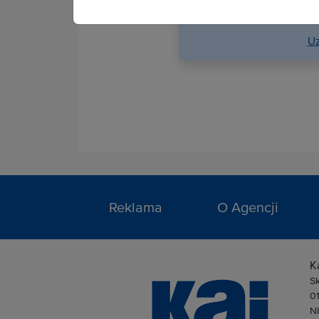
serwi
Uz
Reklama
O Agencji
K
S
0
N