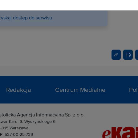
su na stronie internetowej.
yskaj dostęp do serwisu
Redakcja
Centrum Medialne
Pol
atolicka Agencja Informacyjna Sp. z o.o.
kwer Kard. S. Wyszyńskiego 6
1-015 Warszawa
IP: 527-00-25-739