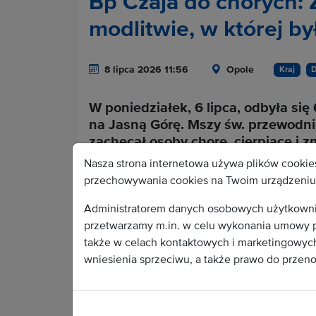
Bp Czaja do chorych: Ż
modlitwie, w której b
8 lipca 2026 11:56
Opole
Kraj
D
W poniedziałek, 6 lipca, odbyła si
na Jasną Górę. Mszy św. przewodnic
zachęcał osoby chore, cierpiące i 
doświadczeniu krzyża nie traciły nad
Nasza strona internetowa używa plików cookies
dziełach Boga oraz z ufności pokła
przechowywania cookies na Twoim urządzeniu 
Administratorem danych osobowych użytkownikó
przetwarzamy m.in. w celu wykonania umowy p
Cała treść depeszy do
także w celach kontaktowych i marketingowych.
wniesienia sprzeciwu, a także prawo do przen
Wa
Aby stać się odbiorc
KAI. Po podpisaniu