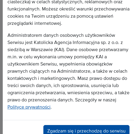
ciasteczka) w celach statystycznych, reklamowych oraz
funkcjonalnych. Możesz określić warunki przechowywania
cookies na Twoim urządzeniu za pomocą ustawień
przeglądarki internetowej.
Administratorem danych osobowych użytkowników
Serwisu jest Katolicka Agencja Informacyjna sp. z o.o. z
Wszystkie depesze
siedzibą w Warszawie (KAI). Dane osobowe przetwarzamy
m.in. w celu wykonania umowy pomiędzy KAI a
Dokument
użytkownikiem Serwisu, wypełnienia obowiązków
Wywiad
prawnych ciążących na Administratorze, a także w celach
Analiza
kontaktowych i marketingowych. Masz prawo dostępu do
treści swoich danych, ich sprostowania, usunięcia lub
Dossier
ograniczenia przetwarzania, wniesienia sprzeciwu, a także
Zapowiedź
prawo do przenoszenia danych. Szczegóły w naszej
Polityce prywatności
.
Popularne tematy:
polityka
Zgadzam się i przechodzę do serwisu