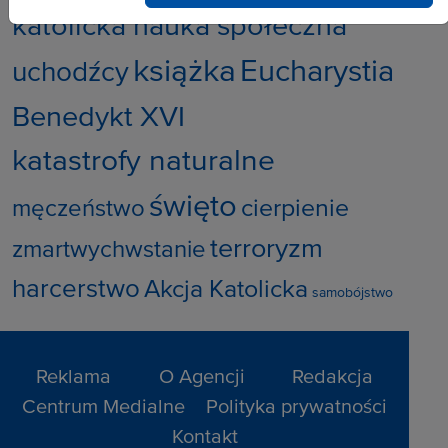
katolicka nauka społeczna
książka
Eucharystia
uchodźcy
Benedykt XVI
katastrofy naturalne
święto
cierpienie
męczeństwo
terroryzm
zmartwychwstanie
harcerstwo
Akcja Katolicka
samobójstwo
Reklama
O Agencji
Redakcja
Centrum Medialne
Polityka prywatności
Kontakt