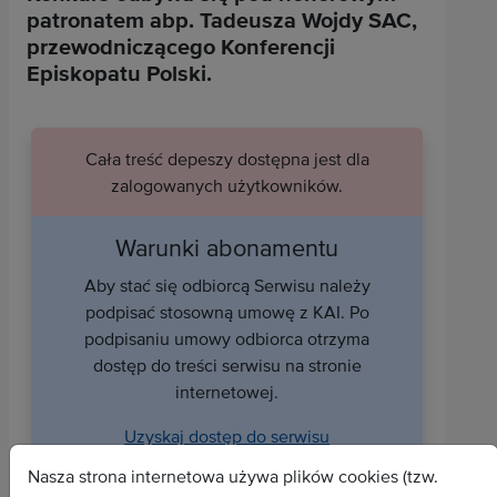
patronatem abp. Tadeusza Wojdy SAC,
przewodniczącego Konferencji
Episkopatu Polski.
Cała treść depeszy dostępna jest dla
zalogowanych użytkowników.
Warunki abonamentu
Aby stać się odbiorcą Serwisu należy
podpisać stosowną umowę z KAI. Po
podpisaniu umowy odbiorca otrzyma
dostęp do treści serwisu na stronie
internetowej.
Uzyskaj dostęp do serwisu
Nasza strona internetowa używa plików cookies (tzw.