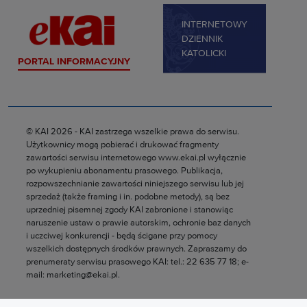
INTERNETOWY
DZIENNIK
KATOLICKI
PORTAL INFORMACYJNY
© KAI 2026 - KAI zastrzega wszelkie prawa do serwisu.
Użytkownicy mogą pobierać i drukować fragmenty
zawartości serwisu internetowego www.ekai.pl wyłącznie
po wykupieniu abonamentu prasowego. Publikacja,
rozpowszechnianie zawartości niniejszego serwisu lub jej
sprzedaż (także framing i in. podobne metody), są bez
uprzedniej pisemnej zgody KAI zabronione i stanowiąc
naruszenie ustaw o prawie autorskim, ochronie baz danych
i uczciwej konkurencji - będą ścigane przy pomocy
wszelkich dostępnych środków prawnych. Zapraszamy do
prenumeraty serwisu prasowego KAI: tel.: 22 635 77 18; e-
mail: marketing@ekai.pl.