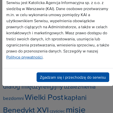
Serwisu jest Katolicka Agencja Informacyjna sp. z o.o. z
siedzibą w Warszawie (KAI). Dane osobowe przetwarzamy
Wszystkie depesze
m.in. w celu wykonania umowy pomiędzy KAI a
Dokument
użytkownikiem Serwisu, wypełnienia obowiązków
prawnych ciążących na Administratorze, a także w celach
Wywiad
kontaktowych i marketingowych. Masz prawo dostępu do
Analiza
treści swoich danych, ich sprostowania, usunięcia lub
Dossier
ograniczenia przetwarzania, wniesienia sprzeciwu, a także
prawo do przenoszenia danych. Szczegóły w naszej
Zapowiedź
Polityce prywatności
.
Popularne tematy:
chrzest
Zgadzam się i przechodzę do serwisu
samobójstwo
kontrowersje
dialog międzyreligijny
uzależnienia
Wielki Post
kapłani
bezdomni
misje
Benedykt XVI
czyściec