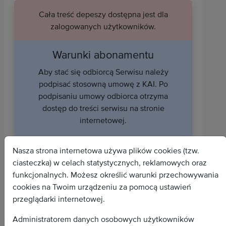
Cała treść depeszy dostępna jest dla
zalogowanych użytkowników.
Warunki abonamentu
Aby stać się odbiorcą Serwisu należy
podpisać stosowną umowę z KAI. Po
podpisaniu umowy odbiorca otrzyma
dostęp do treści serwisu na stronie
internetowej.
Uzyskaj dostęp do serwisu
Nasza strona internetowa używa plików cookies (tzw.
ciasteczka) w celach statystycznych, reklamowych oraz
funkcjonalnych. Możesz określić warunki przechowywania
cookies na Twoim urządzeniu za pomocą ustawień
przeglądarki internetowej.
Administratorem danych osobowych użytkowników