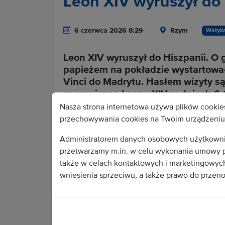
Leon XIV wyruszył do 
6 czerwca 2026 8:29
Rzym
Watyk
Leon XIV wyruszył do Hiszpanii. O 
papieżem na pokładzie wystartował
Vinci do Madrytu. Hasłem wizyty są
zagraniczna Leona XIV w dniach 6-
Kanaryjskie. Będzie to pierwsza od 
Nasza strona internetowa używa plików cookies
przechowywania cookies na Twoim urządzeniu 
Administratorem danych osobowych użytkownikó
Cała treść depeszy do
przetwarzamy m.in. w celu wykonania umowy p
także w celach kontaktowych i marketingowych.
Wa
wniesienia sprzeciwu, a także prawo do przen
Aby stać się odbiorc
KAI. Po podpisaniu
serwi