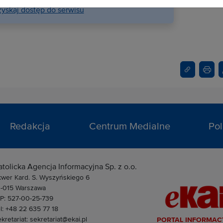
yskaj dostęp do serwisu
Redakcja
Centrum Medialne
Pol
atolicka Agencja Informacyjna Sp. z o.o.
kwer Kard. S. Wyszyńskiego 6
1-015 Warszawa
IP: 527-00-25-739
l: +48 22 635 77 18
kretariat: sekretariat@ekai.pl
PORTAL INFORMAC