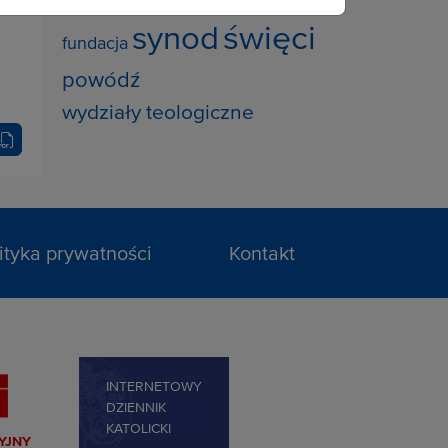
święci
synod
fundacja
powódź
wydziały teologiczne
ityka prywatności
Kontakt
INTERNETOWY
DZIENNIK
KATOLICKI
YJNY