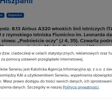
Hiszpanii
an
Zagranica
godz. 8.13 Airbus A320
włoskich linii lotniczych IT
 z rzymskiego lotniska Fiumicino im. Leonarda da
 słowa: „Podnieście oczy” (J 4, 35). Czwarta podr
12 czerwca obejmie Madryt, Barcelonę i Wyspy
15 lat wizyta papieska w Hiszpanii.
 (tzw. ciasteczka) w celach statystycznych, reklamowych oraz f
za pomocą ustawień przeglądarki internetowej.
w Serwisu jest Katolicka Agencja Informacyjna sp. z o.o. z si
stępna jest dla zalogowanych użytkowników.
omiędzy KAI a użytkownikiem Serwisu, wypełnienia obowiązków
 Masz prawo dostępu do treści swoich danych, ich sprostowania
runki abonamentu
oszenia danych. Szczegóły w naszej
Polityce prywatności
.
ą Serwisu należy podpisać stosowną umowę z
 umowy odbiorca otrzyma dostęp do treści
su na stronie internetowej.