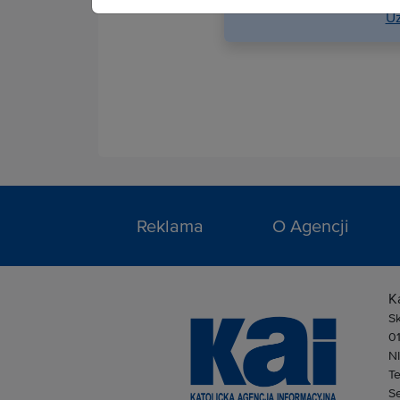
Uz
Reklama
O Agencji
K
S
0
N
Te
Se