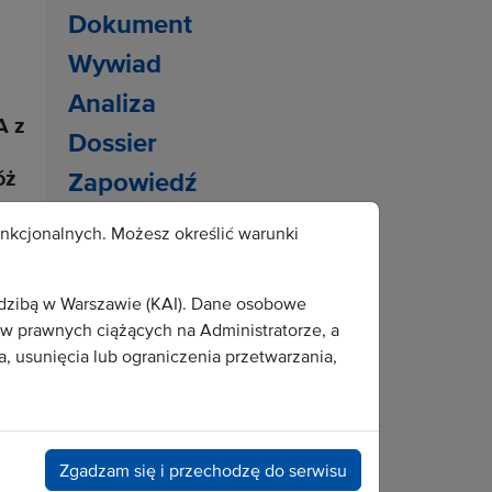
Dokument
Wywiad
Analiza
A z
Dossier
óż
Zapowiedź
unkcjonalnych. Możesz określić warunki
Popularne tematy:
misje
męczennik
edzibą w Warszawie (KAI). Dane osobowe
Sejm
bracia
 prawnych ciążących na Administratorze, a
alkoholizm
, usunięcia lub ograniczenia przetwarzania,
finanse Kościoła
ekologia
luteranizm
Zgadzam się i przechodzę do serwisu
mariologia
terroryzm