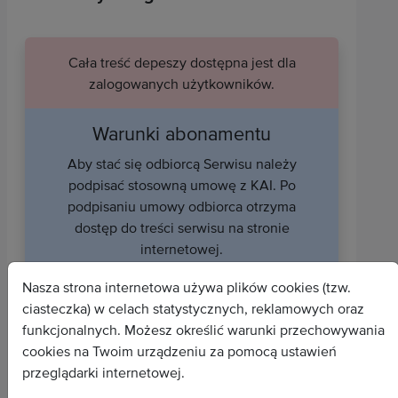
Cała treść depeszy dostępna jest dla
zalogowanych użytkowników.
Warunki abonamentu
Aby stać się odbiorcą Serwisu należy
podpisać stosowną umowę z KAI. Po
podpisaniu umowy odbiorca otrzyma
dostęp do treści serwisu na stronie
internetowej.
Uzyskaj dostęp do serwisu
Nasza strona internetowa używa plików cookies (tzw.
ciasteczka) w celach statystycznych, reklamowych oraz
funkcjonalnych. Możesz określić warunki przechowywania
cookies na Twoim urządzeniu za pomocą ustawień
przeglądarki internetowej.