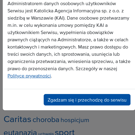
Administratorem danych osobowych użytkowników
Serwisu jest Katolicka Agencja Informacyjna sp. z o.o. z
siedzibą w Warszawie (KAI). Dane osobowe przetwarzamy
m.in. w celu wykonania umowy pomiędzy KAI a
Wszystkie depesze
użytkownikiem Serwisu, wypełnienia obowiązków
Dokument
prawnych ciążących na Administratorze, a także w celach
Wywiad
kontaktowych i marketingowych. Masz prawo dostępu do
treści swoich danych, ich sprostowania, usunięcia lub
Analiza
ograniczenia przetwarzania, wniesienia sprzeciwu, a także
Dossier
prawo do przenoszenia danych. Szczegóły w naszej
Zapowiedź
Polityce prywatności
.
Popularne tematy:
Zgadzam się i przechodzę do serwisu
zakony
medycyna
adhortacja
dykasteria
Caritas
choroba
hospicjum
sport
eutanazja
uchwała