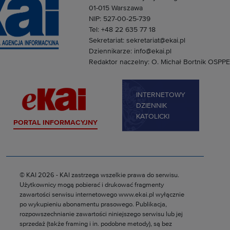
01-015 Warszawa
NIP: 527-00-25-739
Tel: +48 22 635 77 18
Sekretariat: sekretariat@ekai.pl
Dziennikarze: info@ekai.pl
Redaktor naczelny: O. Michał Bortnik OSPPE
INTERNETOWY
DZIENNIK
KATOLICKI
PORTAL INFORMACYJNY
© KAI 2026 - KAI zastrzega wszelkie prawa do serwisu.
Użytkownicy mogą pobierać i drukować fragmenty
zawartości serwisu internetowego www.ekai.pl wyłącznie
po wykupieniu abonamentu prasowego. Publikacja,
rozpowszechnianie zawartości niniejszego serwisu lub jej
sprzedaż (także framing i in. podobne metody), są bez