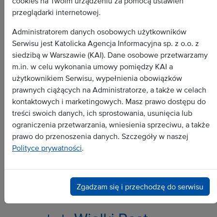
cookies na Twoim urządzeniu za pomocą ustawień
przeglądarki internetowej.
Administratorem danych osobowych użytkowników
Serwisu jest Katolicka Agencja Informacyjna sp. z o.o. z
siedzibą w Warszawie (KAI). Dane osobowe przetwarzamy
m.in. w celu wykonania umowy pomiędzy KAI a
Wszystkie depesze
użytkownikiem Serwisu, wypełnienia obowiązków
Dokument
prawnych ciążących na Administratorze, a także w celach
Wywiad
kontaktowych i marketingowych. Masz prawo dostępu do
treści swoich danych, ich sprostowania, usunięcia lub
Analiza
ograniczenia przetwarzania, wniesienia sprzeciwu, a także
Dossier
prawo do przenoszenia danych. Szczegóły w naszej
Zapowiedź
Polityce prywatności
.
Popularne tematy:
Zgadzam się i przechodzę do serwisu
polityka
Biblia
świeccy
teatr