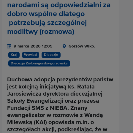
narodami są odpowiedzialni za
dobro wspólne dlatego
potrzebują szczególnej
modlitwy (rozmowa)
9 marca 2026 12:05
Gorzów Wlkp.
Kraj
Wywiad
Diecezje
Diecezja Zielonogórsko-gorzowska
Duchowa adopcja prezydentów państw
jest kolejną inicjatywą ks. Rafała
Jarosiewicza dyrektora diecezjalnej
Szkoły Ewangelizacji oraz prezesa
Fundacji SMS z NIEBA. Znany
ewangelizator w rozmowie z Wandą
Milewską (KAI) opowiada m.in. o
szczegółach akcji, podkreślając, że w