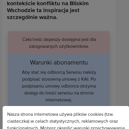
kontekście konfliktu na Bliskim
Wschodzie ta inspiracja jest
szczególnie ważna.
Cała treść depeszy dostępna jest dla
zalogowanych użytkowników.
Warunki abonamentu
Aby stać się odbiorcą Serwisu należy
podpisać stosowną umowę z KAI. Po
podpisaniu umowy odbiorca otrzyma
dostęp do treści serwisu na stronie
internetowej.
Uzyskaj dostęp do serwisu
Nasza strona internetowa używa plików cookies (tzw.
ciasteczka) w celach statystycznych, reklamowych oraz
funkcjonalnych. Możesz określić warunki przechowywania