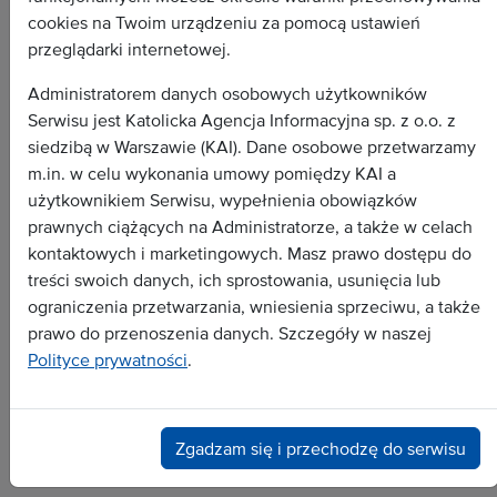
cookies na Twoim urządzeniu za pomocą ustawień
przeglądarki internetowej.
Administratorem danych osobowych użytkowników
Serwisu jest Katolicka Agencja Informacyjna sp. z o.o. z
siedzibą w Warszawie (KAI). Dane osobowe przetwarzamy
m.in. w celu wykonania umowy pomiędzy KAI a
Wszystkie depesze
użytkownikiem Serwisu, wypełnienia obowiązków
Dokument
prawnych ciążących na Administratorze, a także w celach
Wywiad
kontaktowych i marketingowych. Masz prawo dostępu do
treści swoich danych, ich sprostowania, usunięcia lub
Analiza
ograniczenia przetwarzania, wniesienia sprzeciwu, a także
Dossier
prawo do przenoszenia danych. Szczegóły w naszej
Zapowiedź
Polityce prywatności
.
Popularne tematy:
Zgadzam się i przechodzę do serwisu
biskupi
archeologia
Senat