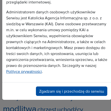
przeglądarki internetowej.
Administratorem danych osobowych użytkowników
Serwisu jest Katolicka Agencja Informacyjna sp. z o.o. z
siedzibą w Warszawie (KAI). Dane osobowe przetwarzamy
m.in. w celu wykonania umowy pomiędzy KAI a
Wszystkie depesze
użytkownikiem Serwisu, wypełnienia obowiązków
prawnych ciążących na Administratorze, a także w celach
Dokument
kontaktowych i marketingowych. Masz prawo dostępu do
Wywiad
treści swoich danych, ich sprostowania, usunięcia lub
Analiza
ograniczenia przetwarzania, wniesienia sprzeciwu, a także
prawo do przenoszenia danych. Szczegóły w naszej
Dossier
Polityce prywatności
.
Zapowiedź
Popularne tematy:
Zgadzam się i przechodzę do serwisu
zakonnicy
szkoły katolickie
modlitwa
uchodźcy
chrzest