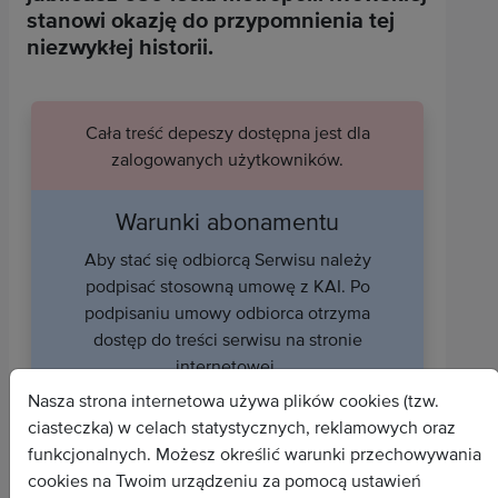
stanowi okazję do przypomnienia tej
niezwykłej historii.
Cała treść depeszy dostępna jest dla
zalogowanych użytkowników.
Warunki abonamentu
Aby stać się odbiorcą Serwisu należy
podpisać stosowną umowę z KAI. Po
podpisaniu umowy odbiorca otrzyma
dostęp do treści serwisu na stronie
internetowej.
Nasza strona internetowa używa plików cookies (tzw.
Uzyskaj dostęp do serwisu
ciasteczka) w celach statystycznych, reklamowych oraz
funkcjonalnych. Możesz określić warunki przechowywania
cookies na Twoim urządzeniu za pomocą ustawień