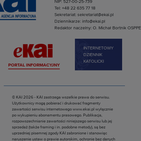
NIP: 527-00-25-739
Tel: +48 22 635 77 18
Sekretariat: sekretariat@ekai.pl
Dziennikarze: info@ekai.pl
Redaktor naczelny: O. Michał Bortnik OSPPE
INTERNETOWY
DZIENNIK
KATOLICKI
PORTAL INFORMACYJNY
© KAI 2026 - KAI zastrzega wszelkie prawa do serwisu.
Użytkownicy mogą pobierać i drukować fragmenty
zawartości serwisu internetowego www.ekai.pl wyłącznie
po wykupieniu abonamentu prasowego. Publikacja,
rozpowszechnianie zawartości niniejszego serwisu lub jej
sprzedaż (także framing i in. podobne metody), są bez
uprzedniej pisemnej zgody KAI zabronione i stanowiąc
naruszenie ustaw o prawie autorskim, ochronie baz danych