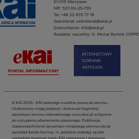
01-015 Warszawa
NIP: 527-00-25-739
Tel: +48 22 635 77 18
Sekretariat: sekretariat@ekai.pl
Dziennikarze: info@ekai.pl
Redaktor naczelny: O. Michał Bortnik OSPPE
INTERNETOWY
DZIENNIK
KATOLICKI
PORTAL INFORMACYJNY
© KAI 2026 - KAI zastrzega wszelkie prawa do serwisu.
Użytkownicy mogą pobierać i drukować fragmenty
zawartości serwisu internetowego www.ekai.pl wyłącznie
po wykupieniu abonamentu prasowego. Publikacja,
rozpowszechnianie zawartości niniejszego serwisu lub jej
sprzedaż (także framing i in. podobne metody), są bez
uprzedniej pisemnej zgody KAI zabronione i stanowiąc