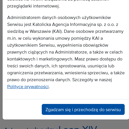
przeglądarki internetowej.
Administratorem danych osobowych użytkowników
Serwisu jest Katolicka Agencja Informacyjna sp. z o.o. z
siedzibą w Warszawie (KAI). Dane osobowe przetwarzamy
m.in. w celu wykonania umowy pomiędzy KAI a
użytkownikiem Serwisu, wypełnienia obowiązków
prawnych ciążących na Administratorze, a także w celach
Wszystkie depesze
kontaktowych i marketingowych. Masz prawo dostępu do
Dokument
treści swoich danych, ich sprostowania, usunięcia lub
ograniczenia przetwarzania, wniesienia sprzeciwu, a także
Wywiad
prawo do przenoszenia danych. Szczegóły w naszej
Analiza
Polityce prywatności
.
Dossier
Zapowiedź
Zgadzam się i przechodzę do serwisu
Popularne tematy: