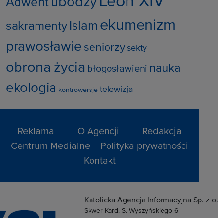
Leon XIV
ubodzy
Adwent
ekumenizm
Islam
sakramenty
prawosławie
seniorzy
sekty
obrona życia
nauka
błogosławieni
ekologia
telewizja
kontrowersje
Reklama
O Agencji
Redakcja
Centrum Medialne
Polityka prywatności
Kontakt
Katolicka Agencja Informacyjna Sp. z o.
Skwer Kard. S. Wyszyńskiego 6