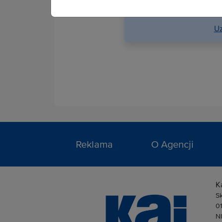
serwi
Uz
Reklama
O Agencji
K
S
0
N