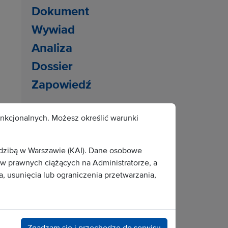
Dokument
Wywiad
Analiza
Dossier
Zapowiedź
Popularne tematy:
unkcjonalnych. Możesz określić warunki
zakony
dyspensa
patron
edzibą w Warszawie (KAI). Dane osobowe
Adwent
bracia
Senat
 prawnych ciążących na Administratorze, a
, usunięcia lub ograniczenia przetwarzania,
alkoholizm
radio katolickie
konferencja
kremacja
dykasteria
święto
prawo
religia
Zgadzam się i przechodzę do serwisu