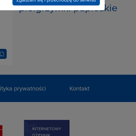
pielgrzymki papieskie
ityka prywatności
Kontakt
INTERNETOWY
DZIENNIK