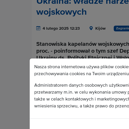
Ukraina: władze narz
wojskowych
4 lutego 2025 12:23
Kijów
Zagrani
Stanowiska kapelanów wojskowych 
proc. - poinformował o tym szef D
Ukrainy ds. Polityki Etnicznej i W
podczas konferencji prasowej „Ram
Nasza strona internetowa używa plików cookies
międzywyznaniowego we współczesn
przechowywania cookies na Twoim urządzeniu 
Administratorem danych osobowych użytkownikó
przetwarzamy m.in. w celu wykonania umowy p
Cała treść depeszy do
także w celach kontaktowych i marketingowych.
wniesienia sprzeciwu, a także prawo do przen
Wa
Aby stać się odbiorc
KAI. Po podpisaniu