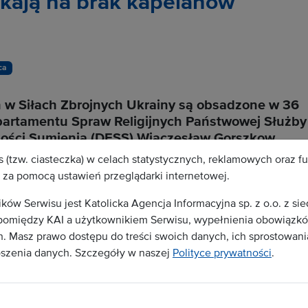
ekają na brak kapelanów
ca
w Siłach Zbrojnych Ukrainy są obsadzone w 36
epartamentu Spraw Religijnych Państwowej Służby
olności Sumienia (DESS) Wiaczesław Gorszkow
y regulacyjne kapelaństwa i porozumienia
 (tzw. ciasteczka) w celach statystycznych, reklamowych oraz f
ej Ukrainie”, donosi agencja Ukrinform.
za pomocą ustawień przeglądarki internetowej.
w Serwisu jest Katolicka Agencja Informacyjna sp. z o.o. z si
omiędzy KAI a użytkownikiem Serwisu, wypełnienia obowiązków
stępna jest dla zalogowanych użytkowników.
 Masz prawo dostępu do treści swoich danych, ich sprostowania
oszenia danych. Szczegóły w naszej
Polityce prywatności
.
runki abonamentu
ą Serwisu należy podpisać stosowną umowę z
 umowy odbiorca otrzyma dostęp do treści