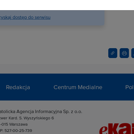
su na stronie internetowej.
yskaj dostęp do serwisu
Redakcja
Centrum Medialne
Pol
atolicka Agencja Informacyjna Sp. z o.o.
kwer Kard. S. Wyszyńskiego 6
1-015 Warszawa
IP: 527-00-25-739