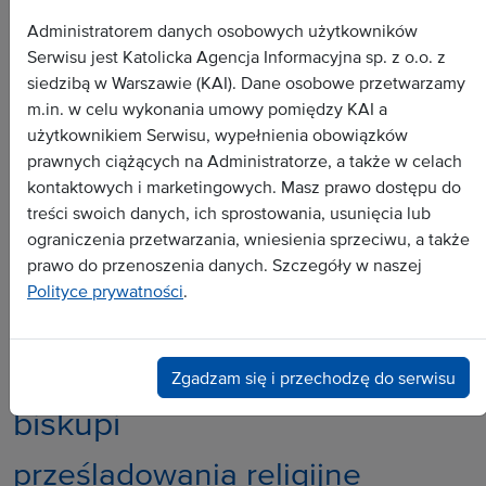
Dokument
Administratorem danych osobowych użytkowników
Serwisu jest Katolicka Agencja Informacyjna sp. z o.o. z
Wywiad
siedzibą w Warszawie (KAI). Dane osobowe przetwarzamy
Analiza
m.in. w celu wykonania umowy pomiędzy KAI a
Dossier
użytkownikiem Serwisu, wypełnienia obowiązków
prawnych ciążących na Administratorze, a także w celach
Zapowiedź
kontaktowych i marketingowych. Masz prawo dostępu do
treści swoich danych, ich sprostowania, usunięcia lub
Popularne tematy:
ograniczenia przetwarzania, wniesienia sprzeciwu, a także
prawo do przenoszenia danych. Szczegóły w naszej
katolicka nauka społeczna
Polonia
Polityce prywatności
.
grekokatolicy
Biblia
badania
młodzież
Benedykt XVI
Zgadzam się i przechodzę do serwisu
biskupi
prześladowania religijne