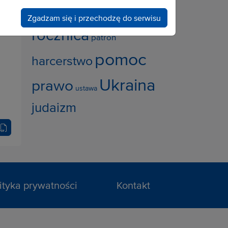
grekokatolicy
Zgadzam się i przechodzę do serwisu
rocznica
patron
pomoc
harcerstwo
Ukraina
prawo
ustawa
judaizm
ityka prywatności
Kontakt