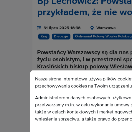
Bp Lechowicz: Powsta
przykładem, że nie wo
31 lipca 2025 18:38
Warszawa
Kraj
Diecezje
Ordynariat Polowy Wojska Polskie
Powstańcy Warszawscy są dla nas pr
życiu osobistym, i w przestrzeni s
Krasińskich biskup polowy Wiesła
Eucharystii sprawowanej w przeddz
Nasza strona internetowa używa plików cookies
Warszawskiego. Po Mszy św. rozpoc
przechowywania cookies na Twoim urządzeniu 
Andrzeja Dudy, prezydenta-elekta
parlamentarzystów i władz miasta.
Administratorem danych osobowych użytkownikó
przetwarzamy m.in. w celu wykonania umowy p
także w celach kontaktowych i marketingowych.
Cała treść depeszy do
wniesienia sprzeciwu, a także prawo do przen