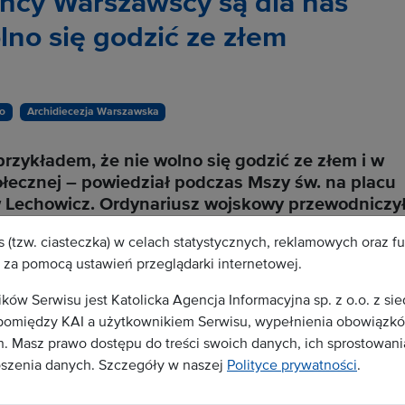
ńcy Warszawscy są dla nas
lno się godzić ze złem
go
Archidiecezja Warszawska
zykładem, że nie wolno się godzić ze złem i w
połecznej – powiedział podczas Mszy św. na placu
w Lechowicz. Ordynariusz wojskowy przewodniczy
ień 81. rocznicy wybuchu Powstania
 (tzw. ciasteczka) w celach statystycznych, reklamowych oraz f
zął się apel pamięci z udziałem prezydenta
za pomocą ustawień przeglądarki internetowej.
 Karola Nawrockiego, kombatantów,
w Serwisu jest Katolicka Agencja Informacyjna sp. z o.o. z si
omiędzy KAI a użytkownikiem Serwisu, wypełnienia obowiązków
 Masz prawo dostępu do treści swoich danych, ich sprostowania
stępna jest dla zalogowanych użytkowników.
oszenia danych. Szczegóły w naszej
Polityce prywatności
.