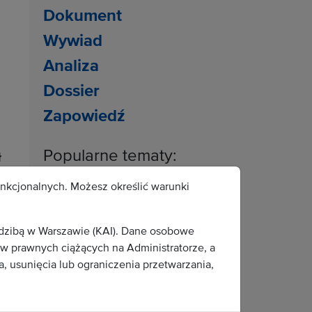
Dokument
Wywiad
Analiza
Dossier
Zapowiedź
Popularne tematy:
ł
architektura sakralna
unkcjonalnych. Możesz określić warunki
historia
sztuka
edzibą w Warszawie (KAI). Dane osobowe
Boże Narodzenie
 prawnych ciążących na Administratorze, a
, usunięcia lub ograniczenia przetwarzania,
archeologia
wydziały teologiczne