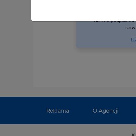
Wa
Aby stać się odbiorc
KAI. Po podpisaniu
serwi
Uz
Reklama
O Agencji
K