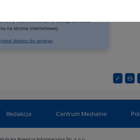
runki abonamentu
ą Serwisu należy podpisać stosowną umowę z
 umowy odbiorca otrzyma dostęp do treści
su na stronie internetowej.
yskaj dostęp do serwisu
Redakcja
Centrum Medialne
Pol
atolicka Agencja Informacyjna Sp. z o.o.