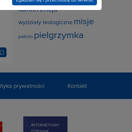
konferencja
misje
wydziały teologiczne
pielgrzymka
patron
ityka prywatności
Kontakt
INTERNETOWY
DZIENNIK