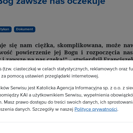
 Bóg zawsze nas oczekuje
tykan
Dokument
daje się nam ciężka, skomplikowana, może na
ość powierzenie jej Bogu i rozpoczęcia nas
y i zawsze na nas czeka!” – stwierdził Francisze
ie, opublikowanej przez Biuro Prasowe Stol
 (tzw. ciasteczka) w celach statystycznych, reklamowych oraz f
otkanie Pana Jezusa z Samarytanką.
za pomocą ustawień przeglądarki internetowej.
w Serwisu jest Katolicka Agencja Informacyjna sp. z o.o. z si
omiędzy KAI a użytkownikiem Serwisu, wypełnienia obowiązków
stępna jest dla zalogowanych użytkowników.
 Masz prawo dostępu do treści swoich danych, ich sprostowania
oszenia danych. Szczegóły w naszej
Polityce prywatności
.
runki abonamentu
ą Serwisu należy podpisać stosowną umowę z
 umowy odbiorca otrzyma dostęp do treści