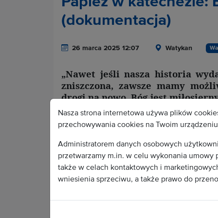
Papież w katechezie:
(dokumentacja)
26 marca 2025 12:07
Watykan
Wa
„Nawet jeśli nasza historia wy
zniszczona, zawsze mamy możliw
drogi na nowo. Bóg jest miłosiern
przygotowanej na dziś katechez
Nasza strona internetowa używa plików cookies
Apostolskiej. Jej tematem było sp
przechowywania cookies na Twoim urządzeniu 
Administratorem danych osobowych użytkownikó
przetwarzamy m.in. w celu wykonania umowy p
Cała treść depeszy do
także w celach kontaktowych i marketingowych.
wniesienia sprzeciwu, a także prawo do przen
Wa
Aby stać się odbiorc
KAI. Po podpisaniu