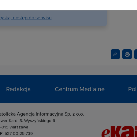
su na stronie internetowej.
yskaj dostęp do serwisu
Redakcja
Centrum Medialne
Pol
atolicka Agencja Informacyjna Sp. z o.o.
kwer Kard. S. Wyszyńskiego 6
1-015 Warszawa
IP: 527-00-25-739