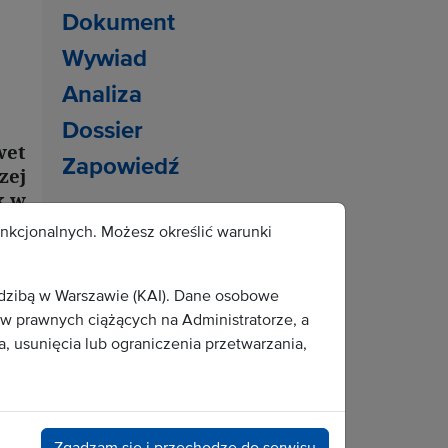
Dokument
Wywiad
Analiza
Dossier
wet
Zapowiedź
zej
k w
Popularne tematy:
icy
unkcjonalnych. Możesz określić warunki
Leon XIV
migranci
edzibą w Warszawie (KAI). Dane osobowe
Benedykt XVI
mężczyźni
 prawnych ciążących na Administratorze, a
, usunięcia lub ograniczenia przetwarzania,
katastrofy naturalne
katecheza
Holokaust
Senat
zabytki
choroba
Zgadzam się i przechodzę do serwisu