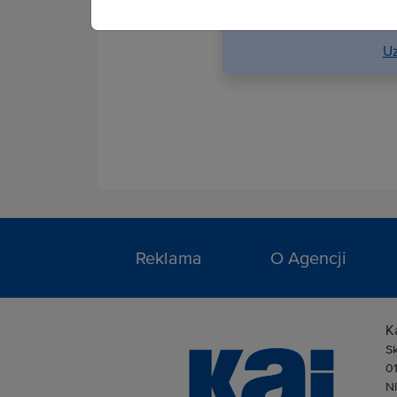
serwi
Uz
Reklama
O Agencji
K
S
0
N