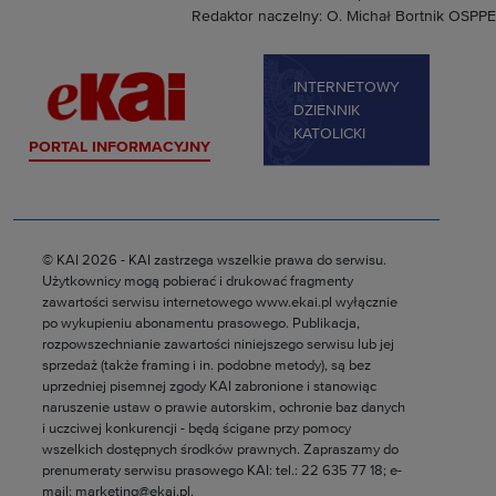
Redaktor naczelny: O. Michał Bortnik OSPPE
INTERNETOWY
DZIENNIK
KATOLICKI
PORTAL INFORMACYJNY
© KAI 2026 - KAI zastrzega wszelkie prawa do serwisu.
Użytkownicy mogą pobierać i drukować fragmenty
zawartości serwisu internetowego www.ekai.pl wyłącznie
po wykupieniu abonamentu prasowego. Publikacja,
rozpowszechnianie zawartości niniejszego serwisu lub jej
sprzedaż (także framing i in. podobne metody), są bez
uprzedniej pisemnej zgody KAI zabronione i stanowiąc
naruszenie ustaw o prawie autorskim, ochronie baz danych
i uczciwej konkurencji - będą ścigane przy pomocy
wszelkich dostępnych środków prawnych. Zapraszamy do
prenumeraty serwisu prasowego KAI: tel.: 22 635 77 18; e-
mail: marketing@ekai.pl.