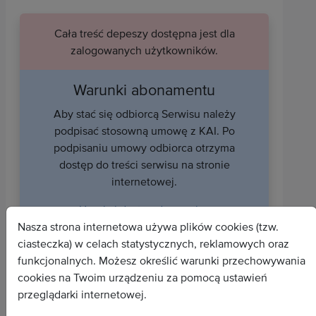
Cała treść depeszy dostępna jest dla
zalogowanych użytkowników.
Warunki abonamentu
Aby stać się odbiorcą Serwisu należy
podpisać stosowną umowę z KAI. Po
podpisaniu umowy odbiorca otrzyma
dostęp do treści serwisu na stronie
internetowej.
Uzyskaj dostęp do serwisu
Nasza strona internetowa używa plików cookies (tzw.
ciasteczka) w celach statystycznych, reklamowych oraz
funkcjonalnych. Możesz określić warunki przechowywania
cookies na Twoim urządzeniu za pomocą ustawień
przeglądarki internetowej.