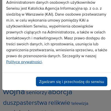
Administratorem danych osobowych użytkowników
Serwisu jest Katolicka Agencja Informacyjna sp. z o.o. z
siedzibą w Warszawie (KAI). Dane osobowe przetwarzamy
Wszystkie depesze
m.in. w celu wykonania umowy pomiędzy KAI a
Dokument
użytkownikiem Serwisu, wypełnienia obowiązków
prawnych ciążących na Administratorze, a także w celach
Wywiad
kontaktowych i marketingowych. Masz prawo dostępu do
Analiza
treści swoich danych, ich sprostowania, usunięcia lub
Dossier
ograniczenia przetwarzania, wniesienia sprzeciwu, a także
prawo do przenoszenia danych. Szczegóły w naszej
Zapowiedź
Polityce prywatności
.
Popularne tematy:
finanse Kościoła
religia
powódź
Zgadzam się i przechodzę do serwisu
wojna
aborcja
seniorzy
duszpasterstwa
relikwie
telewizja