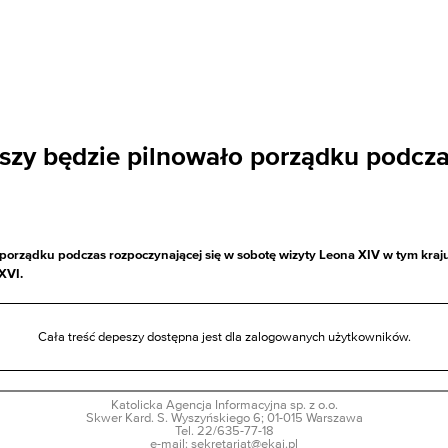
uszy będzie pilnowało porządku podcz
o porządku podczas rozpoczynającej się w sobotę wizyty Leona XIV w tym kraj
XVI.
Cała treść depeszy dostępna jest dla zalogowanych użytkowników.
Katolicka Agencja Informacyjna sp. z o.o.
Skwer Kard. S. Wyszyńskiego 6; 01-015 Warszawa
Tel. 22/635-77-18
e-mail: sekretariat@ekai.pl