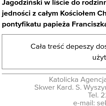
Jagodziński w liście do rodzinn
jedności z całym Kościołem C
pontyfikatu papieża Franciszk
Cała treść depeszy do
uży
Katolicka Agencja
Skwer Kard. S. Wyszy
Tel. 
e-mail: se