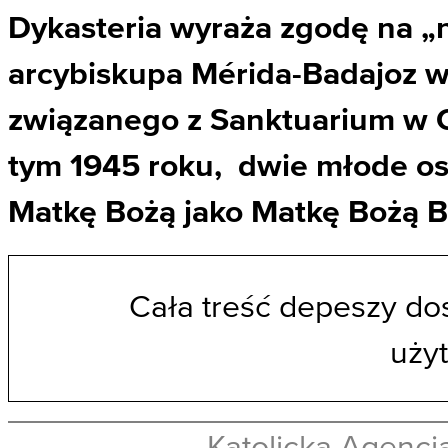
Dykasteria wyraża zgodę na „
arcybiskupa Mérida-Badajoz 
związanego z Sanktuarium w C
tym 1945 roku, dwie młode oso
Matkę Bożą jako Matkę Bożą 
Cała treść depeszy do
uży
Katolicka Agencja